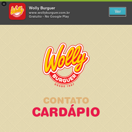
×
Wolly Burguer
Ver
www.wollyburguer.com.br
Gratuito - No Google Play
CONTATO
CARDÁPIO